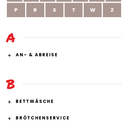
P
R
S
T
W
Z
A
AN- & ABREISE
B
BETTWÄSCHE
BRÖTCHENSERVICE