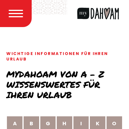
WICHTIGE INFORMATIONEN FÜR IHREN
URLAUB
MYDAHOAM VON A – Z
WISSENSWERTES FÜR
IHREN URLAUB
A
B
G
H
I
K
O